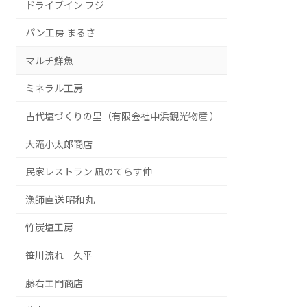
ドライブイン フジ
パン工房 まるさ
マルチ鮮魚
ミネラル工房
古代塩づくりの里（有限会社中浜観光物産 ）
大滝小太郎商店
民家レストラン 凪のてらす仲
漁師直送 昭和丸
竹炭塩工房
笹川流れ 久平
藤右エ門商店