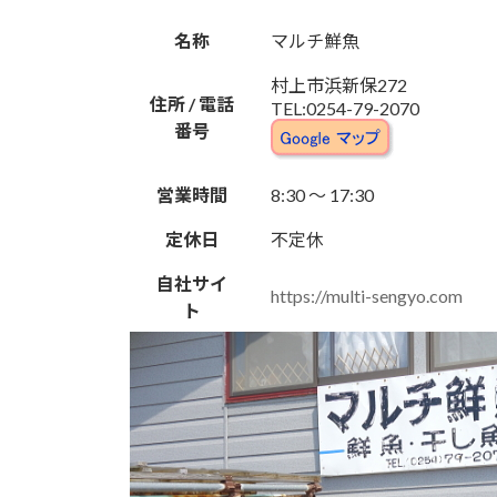
名称
マルチ鮮魚
村上市浜新保272
住所 / 電話
TEL:0254-79-2070
番号
営業時間
8:30 ～ 17:30
定休日
不定休
自社サイ
https://multi-sengyo.com
ト