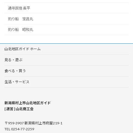
通年民宿 長平
釣り船 宝昌丸
釣り船 昭和丸
山北地区ガイド ホーム
見る・遊ぶ
食べる・買う
生活・サービス
新潟県村上市山北地区ガイド
[ 運営 ] 山北商工会
〒959-3907 新潟県村上市府屋219-1
TEL 0254-77-2259