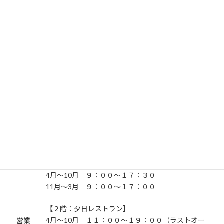
名称
笹川流れ夕日会館
住所
村上市桑川892-5
TEL:0254-79-2017
/ 電
話番
号
自社
http://www.sasagawanagare.jp/
サイ
ト
【１階：物産販売・観光案内センター】
4月～10月 ９：００～１８：００
11月～3月 ９：００～１７：３０
【１階：カフェコーナー】
4月～10月 ９：００～１７：３０
11月～3月 ９：００～１７：００
【２階：夕日レストラン】
4月～10月 １１：００～１９：００（ラストオー
営業