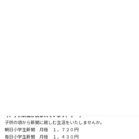
私たちが配達しています！
新聞は月極がお得です。
新聞は一部 140円
１カ月コンビニで買うと
140円×30日で4,200円
月極宅配なら、
いつでも3,093円！
1,107円もお得です！
今、子供新聞が読まれています(*^。^*)
子供の頃から新聞に親しむ生活をいたしませんか。
朝日小学生新聞 月極 １，７２０円
毎日小学生新聞 月極 １，４３０円