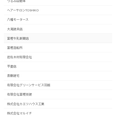
つるみ自動車
ヘアーサロンTOSHIKO
八幡モータース
大滝建具店
富樫牛乳新聞店
富樫造船所
岩佐木材有限会社
平畳店
斎藤建宅
有限会社グリーンサービス羽越
有限会社富樫技建
株式会社カエツハウス工業
株式会社マルイチ