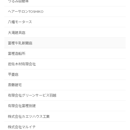
つるみ自動車
ヘアーサロンTOSHIKO
八幡モータース
大滝建具店
富樫牛乳新聞店
富樫造船所
岩佐木材有限会社
平畳店
斎藤建宅
有限会社グリーンサービス羽越
有限会社富樫技建
株式会社カエツハウス工業
株式会社マルイチ