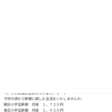
私たちが配達しています！
新聞は月極がお得です。
新聞は一部 140円
１カ月コンビニで買うと
140円×30日で4,200円
月極宅配なら、
いつでも3,093円！
1,107円もお得です！
今、子供新聞が読まれています(*^。^*)
子供の頃から新聞に親しむ生活をいたしませんか。
朝日小学生新聞 月極 １，７２０円
毎日小学生新聞 月極 １，４３０円