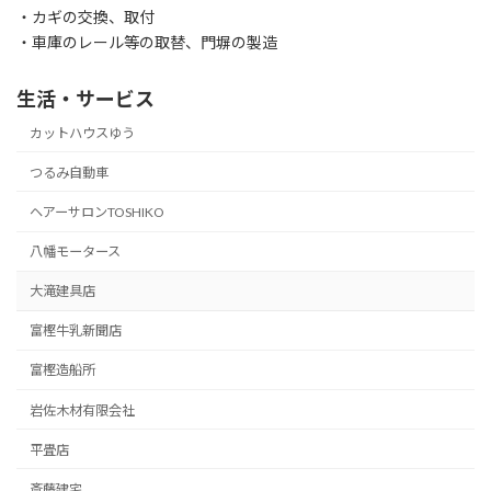
・カギの交換、取付
・車庫のレール等の取替、門塀の製造
生活・サービス
カットハウスゆう
つるみ自動車
ヘアーサロンTOSHIKO
八幡モータース
大滝建具店
富樫牛乳新聞店
富樫造船所
岩佐木材有限会社
平畳店
斎藤建宅