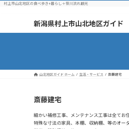
村上市山北地区の食べ歩き+暮らし＋笹川流れ観光
コ
ナ
新潟県村上市山北地区ガイド
ン
ビ
テ
ゲ
ン
ー
ツ
シ
へ
ョ
ス
ン
キ
に
ッ
移
山北地区ガイド ホーム
生活・サービス
斎藤建宅
プ
動
斎藤建宅
細かい補修工事、メンテナンス工事は全てお
特殊な寸法の家具、本棚、収納棚、等のオー