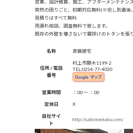
営業、設計積算、施工、アフターメンテナン
突然の困りごと、初期対応無料(※但し到着後、
見積りはすべて無料
雨漏れ相談、調査無料で致します。
既存の外壁を壊さないで霧除けのトタンを張
名称
斎藤建宅
村上市勝木1199-2
住所 / 電話
TEL:0254-77-4020
番号
営業時間
：00 ～ ：00
X
定休日
自社サイ
http://saitokentaku.com/
ト